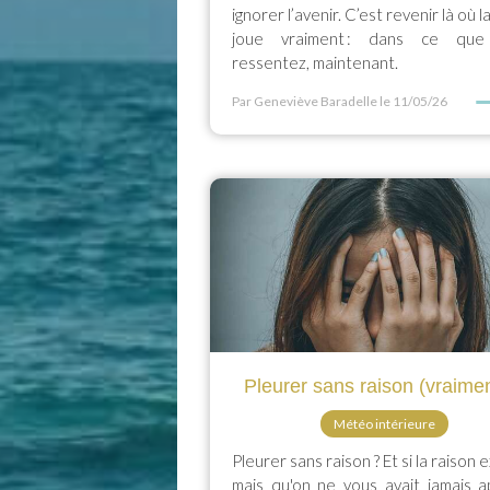
ignorer l’avenir. C’est revenir là où l
joue vraiment : dans ce que
ressentez, maintenant.
Par Geneviève Baradelle
le 11/05/26
Pleurer sans raison (vraimen
Météo intérieure
Pleurer sans raison ? Et si la raison e
mais qu'on ne vous avait jamais a