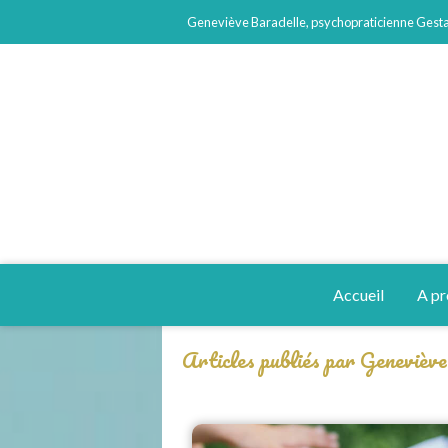
Geneviève Baradelle, psychopraticienne Gestal
Accueil
A p
Articles publiés par Genevièv