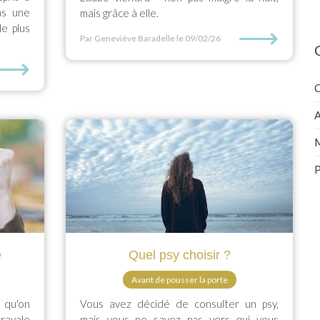
as une
mais grâce à elle.
⟶
le plus
Par Geneviève Baradelle
le 09/02/26
⟶
C
A
M
P
e
Quel psy choisir ?
Avant de pousser la porte
 qu'on
Vous avez décidé de consulter un psy,
ravale
mais vous ne savez pas vers qui vous