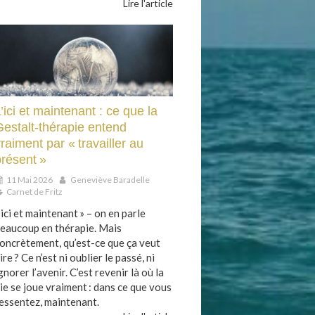
Lire l'article
’ici et maintenant : ce que la
Gestalt-thérapie entend
raiment par « travailler au
présent »
11 Mai 2026
Geneviève Baradelle
Carnet de Fritz
’ici et maintenant » – on en parle
eaucoup en thérapie. Mais
oncrètement, qu’est-ce que ça veut
ire ? Ce n’est ni oublier le passé, ni
gnorer l’avenir. C’est revenir là où la
ie se joue vraiment : dans ce que vous
essentez, maintenant.