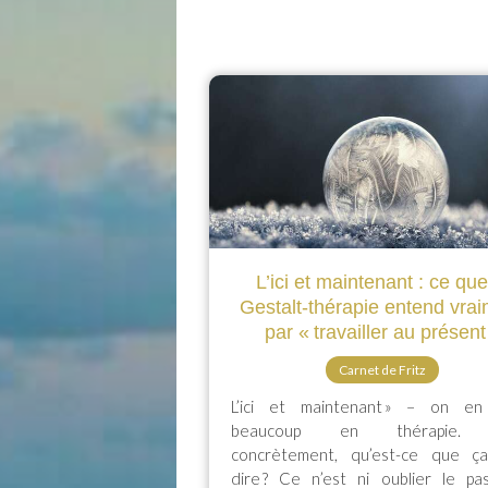
L’ici et maintenant : ce que
Gestalt-thérapie entend vra
par « travailler au présent
Carnet de Fritz
L’ici et maintenant » – on en
beaucoup en thérapie. 
concrètement, qu’est-ce que ç
dire ? Ce n’est ni oublier le pas