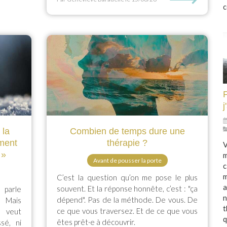
c
j
 la
Combien de temps dure une
iment
thérapie ?
V
 »
m
Avant de pousser la porte
c
m
C’est la question qu’on me pose le plus
a
souvent. Et la réponse honnête, c’est : "ça
 parle
n
dépend". Pas de la méthode. De vous. De
Mais
t
ce que vous traversez. Et de ce que vous
a veut
q
êtes prêt·e à découvrir.
sé, ni