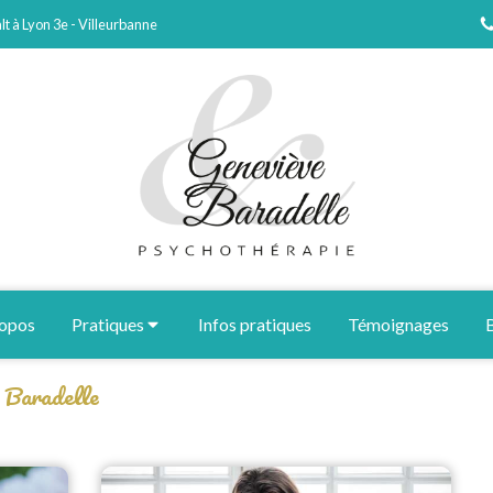
t à Lyon 3e - Villeurbanne
ropos
Pratiques
Infos pratiques
Témoignages
e Baradelle