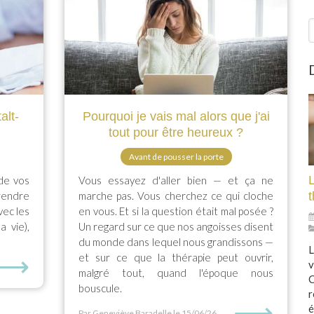
R
alt-
Pourquoi je vais mal alors que j'ai
tout pour être heureux ?
Avant de pousser la porte
L
 de vos
Vous essayez d'aller bien — et ça ne
rendre
marche pas. Vous cherchez ce qui cloche
vec les
en vous. Et si la question était mal posée ?
a vie),
Un regard sur ce que nos angoisses disent
du monde dans lequel nous grandissons —
L
⟶
et sur ce que la thérapie peut ouvrir,
v
malgré tout, quand l'époque nous
C
bouscule.
r
⟶
é
Par Geneviève Baradelle
le 15/06/26