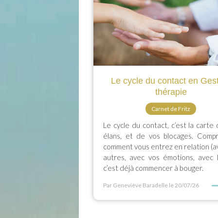
Le cycle du contact en Gest
thérapie
Carnet de Fritz
Le cycle du contact, c’est la carte
élans, et de vos blocages. Comp
comment vous entrez en relation (a
autres, avec vos émotions, avec l
c’est déjà commencer à bouger.
Par Geneviève Baradelle
le 20/07/26