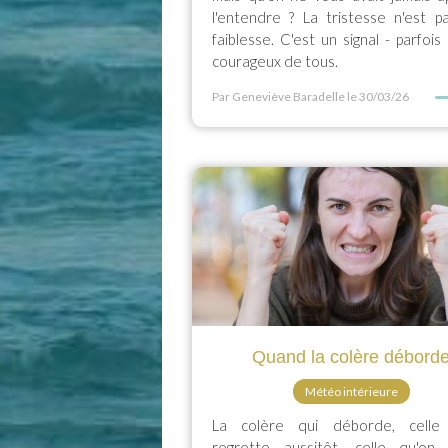
l'entendre ? La tristesse n'est p
faiblesse. C'est un signal - parfois 
courageux de tous.
Par Geneviève Baradelle
le 30/03/26
Quand la colère débord
Météo intérieure
La colère qui déborde, celle
regrette aussitôt, celle qu'on 