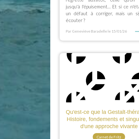
jusqu'à l'épuisement… Et si ce n'ét
un défaut à corriger, mais un si
écouter ?
Par Geneviève Baradelle
le 15/01/26
Qu'est-ce que la Gestalt-thér
Histoire, fondements et singu
d'une approche vivante
Carnet de Fritz