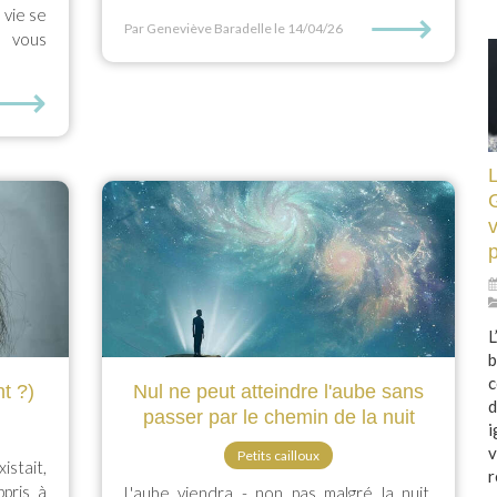
⟶
a vie se
Par Geneviève Baradelle
le 14/04/26
 vous
⟶
L
v
L
b
c
t ?)
Nul ne peut atteindre l'aube sans
d
passer par le chemin de la nuit
i
v
Petits cailloux
xistait,
r
ppris à
L'aube viendra - non pas malgré la nuit,