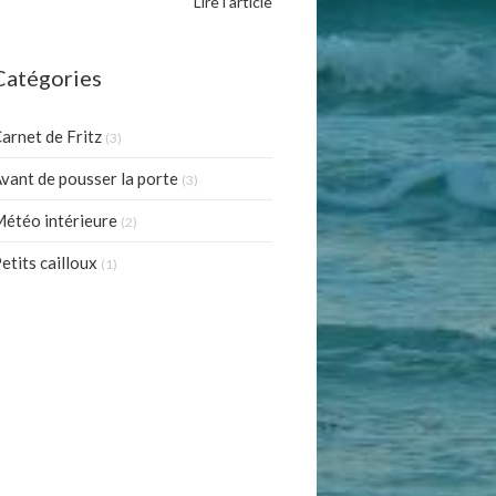
Lire l'article
Catégories
arnet de Fritz
(3)
vant de pousser la porte
(3)
étéo intérieure
(2)
etits cailloux
(1)