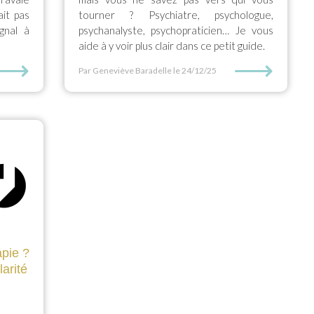
ait pas
tourner ? Psychiatre, psychologue,
gnal à
psychanalyste, psychopraticien… Je vous
aide à y voir plus clair dans ce petit guide.
⟶
⟶
Par Geneviève Baradelle
le 24/12/25
apie ?
larité