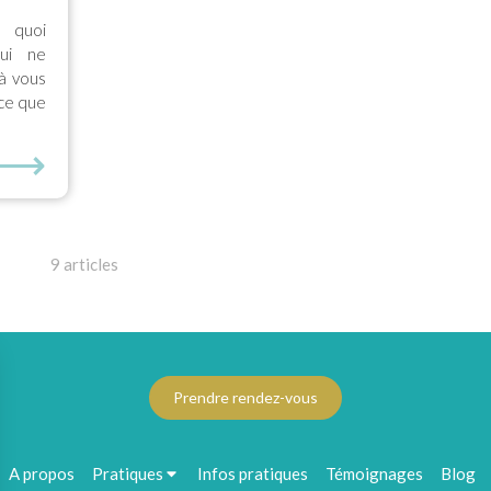
 quoi
ui ne
 à vous
 ce que
⟶
9 articles
Prendre rendez-vous
A propos
Pratiques
Infos pratiques
Témoignages
Blog